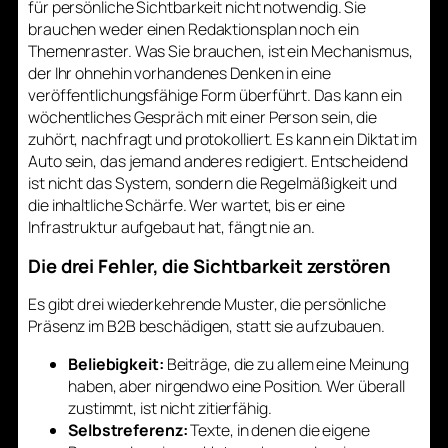
für persönliche Sichtbarkeit nicht notwendig. Sie
brauchen weder einen Redaktionsplan noch ein
Themenraster. Was Sie brauchen, ist ein Mechanismus,
der Ihr ohnehin vorhandenes Denken in eine
veröffentlichungsfähige Form überführt. Das kann ein
wöchentliches Gespräch mit einer Person sein, die
zuhört, nachfragt und protokolliert. Es kann ein Diktat im
Auto sein, das jemand anderes redigiert. Entscheidend
ist nicht das System, sondern die Regelmäßigkeit und
die inhaltliche Schärfe. Wer wartet, bis er eine
Infrastruktur aufgebaut hat, fängt nie an.
Die drei Fehler, die Sichtbarkeit zerstören
Es gibt drei wiederkehrende Muster, die persönliche
Präsenz im B2B beschädigen, statt sie aufzubauen.
Beliebigkeit:
Beiträge, die zu allem eine Meinung
haben, aber nirgendwo eine Position. Wer überall
zustimmt, ist nicht zitierfähig.
Selbstreferenz:
Texte, in denen die eigene