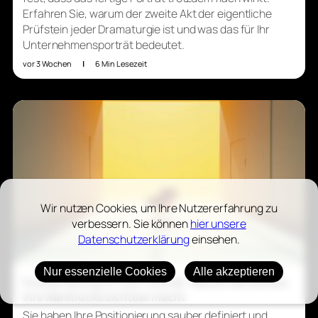
Erfahren Sie, warum der zweite Akt der eigentliche
Prüfstein jeder Dramaturgie ist und was das für Ihr
Unternehmensporträt bedeutet.
vor 3 Wochen
|
6 Min Lesezeit
Wir nutzen Cookies, um Ihre Nutzererfahrung zu
verbessern. Sie können
hier unsere
Datenschutzerklärung
einsehen.
Nur essenzielle Cookies
Alle akzeptieren
Positionierung im CEO-Porträt: Warum die Kamera
Ihre Marktlücke sichtbar macht
Sie haben Ihre Positionierung sauber definiert und