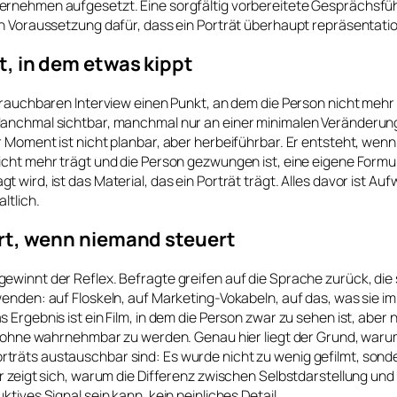
rnehmen aufgesetzt. Eine sorgfältig vorbereitete Gesprächsfüh
n Voraussetzung dafür, dass ein Porträt überhaupt repräsentatio
, in dem etwas kippt
brauchbaren Interview einen Punkt, an dem die Person nicht mehr
anchmal sichtbar, manchmal nur an einer minimalen Veränderun
 Moment ist nicht planbar, aber herbeiführbar. Er entsteht, wenn 
cht mehr trägt und die Person gezwungen ist, eine eigene Formul
 wird, ist das Material, das ein Porträt trägt. Alles davor ist Au
ltlich.
rt, wenn niemand steuert
winnt der Reflex. Befragte greifen auf die Sprache zurück, die 
enden: auf Floskeln, auf Marketing-Vokabeln, auf das, was sie im 
 Ergebnis ist ein Film, in dem die Person zwar zu sehen ist, aber n
, ohne wahrnehmbar zu werden. Genau hier liegt der Grund, warum
räts austauschbar sind: Es wurde nicht zu wenig gefilmt, sond
r zeigt sich, warum die Differenz zwischen Selbstdarstellung und
tives Signal sein kann, kein peinliches Detail.