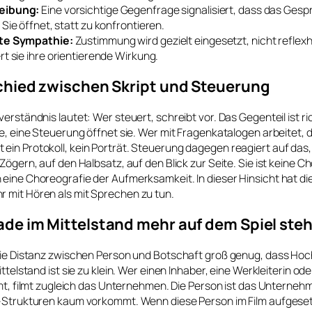
eibung:
Eine vorsichtige Gegenfrage signalisiert, dass das Gesp
 Sie öffnet, statt zu konfrontieren.
rte Sympathie:
Zustimmung wird gezielt eingesetzt, nicht reflexha
rt sie ihre orientierende Wirkung.
chied zwischen Skript und Steuerung
erständnis lautet: Wer steuert, schreibt vor. Das Gegenteil ist ric
ge, eine Steuerung öffnet sie. Wer mit Fragenkatalogen arbeitet, 
ein Protokoll, kein Porträt. Steuerung dagegen reagiert auf das
 Zögern, auf den Halbsatz, auf den Blick zur Seite. Sie ist keine C
eine Choreografie der Aufmerksamkeit. In dieser Hinsicht hat di
 mit Hören als mit Sprechen zu tun.
de im Mittelstand mehr auf dem Spiel steh
 die Distanz zwischen Person und Botschaft groß genug, dass Ho
ittelstand ist sie zu klein. Wer einen Inhaber, eine Werkleiterin od
ilmt, filmt zugleich das Unternehmen. Die Person ist das Unternehm
X-Strukturen kaum vorkommt. Wenn diese Person im Film aufgesetz