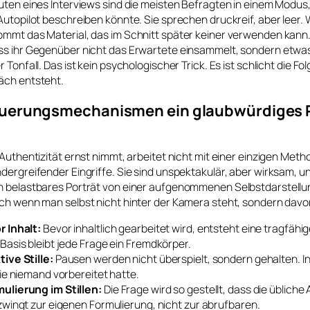
uten eines Interviews sind die meisten Befragten in einem Modus
Autopilot beschreiben könnte. Sie sprechen druckreif, aber leer. 
ommt das Material, das im Schnitt später keiner verwenden kann.
ss ihr Gegenüber nicht das Erwartete einsammelt, sondern etwas
 Tonfall. Das ist kein psychologischer Trick. Es ist schlicht die F
äch entsteht.
uerungsmechanismen ein glaubwürdiges 
 Authentizität ernst nimmt, arbeitet nicht mit einer einzigen Met
dergreifender Eingriffe. Sie sind unspektakulär, aber wirksam, un
n belastbares Porträt von einer aufgenommenen Selbstdarstellung
ch wenn man selbst nicht hinter der Kamera steht, sondern davor
r Inhalt:
Bevor inhaltlich gearbeitet wird, entsteht eine tragfähi
Basis bleibt jede Frage ein Fremdkörper.
ive Stille:
Pausen werden nicht überspielt, sondern gehalten. I
die niemand vorbereitet hatte.
ulierung im Stillen:
Die Frage wird so gestellt, dass die übliche
zwingt zur eigenen Formulierung, nicht zur abrufbaren.