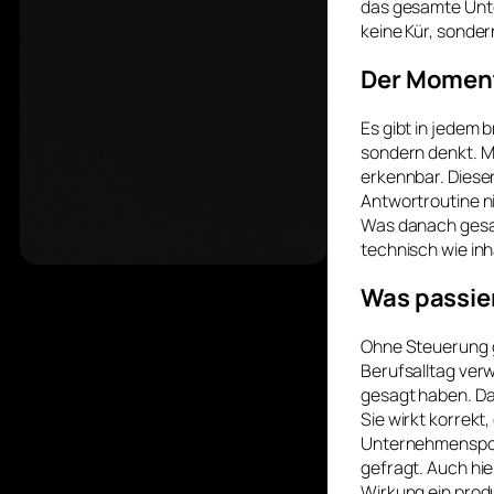
das gesamte Unte
keine Kür, sonder
Der Moment
Es gibt in jedem 
sondern denkt. M
erkennbar. Dieser
Antwortroutine ni
Was danach gesagt
technisch wie inha
Was passie
Ohne Steuerung ge
Berufsalltag verw
gesagt haben. Das
Sie wirkt korrekt
Unternehmensport
gefragt. Auch hie
Wirkung ein produk