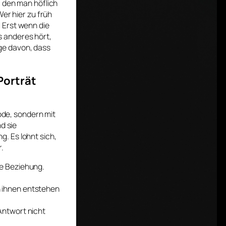
, den man höflich
Wer hier zu früh
 Erst wenn die
 anderes hört,
olge davon, dass
Porträt
hode, sondern mit
d sie
. Es lohnt sich,
.
ge Beziehung.
n ihnen entstehen
 Antwort nicht