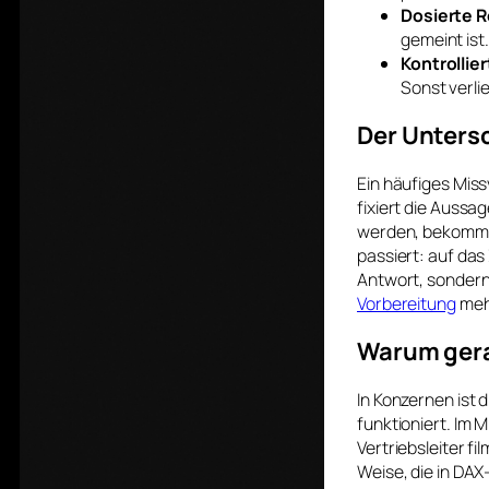
Dosierte R
gemeint ist.
Kontrollie
Sonst verlie
Der Unters
Ein häufiges Missv
fixiert die Aussa
werden, bekommt 
passiert: auf das
Antwort, sondern 
Vorbereitung
mehr
Warum gera
In Konzernen ist
funktioniert. Im M
Vertriebsleiter f
Weise, die in DA