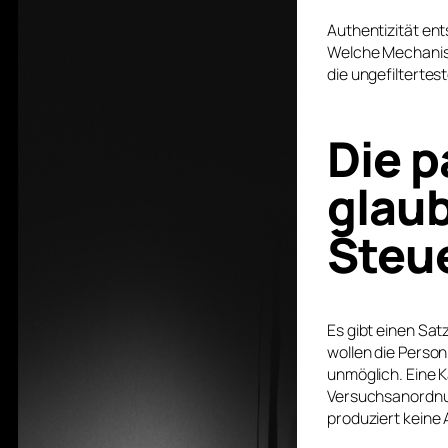
Authentizität ent
Welche Mechanism
die ungefiltertes
Die p
glaub
Steu
Es gibt einen Satz
wollen die Person 
unmöglich. Eine K
Versuchsanordnung
produziert keine 