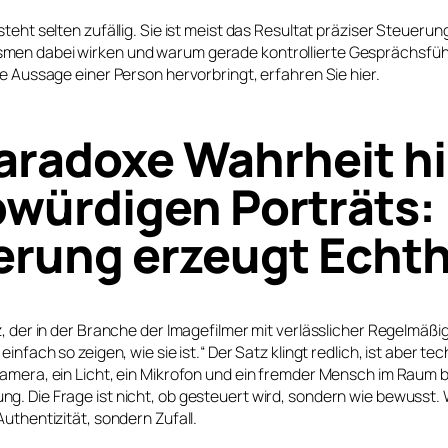
steht selten zufällig. Sie ist meist das Resultat präziser Steuerun
en dabei wirken und warum gerade kontrollierte Gesprächsfüh
te Aussage einer Person hervorbringt, erfahren Sie hier.
aradoxe Wahrheit hi
würdigen Porträts:
erung erzeugt Echth
, der in der Branche der Imagefilmer mit verlässlicher Regelmäßigke
einfach so zeigen, wie sie ist.“ Der Satz klingt redlich, ist aber te
amera, ein Licht, ein Mikrofon und ein fremder Mensch im Raum bi
. Die Frage ist nicht, ob gesteuert wird, sondern wie bewusst. W
Authentizität, sondern Zufall.