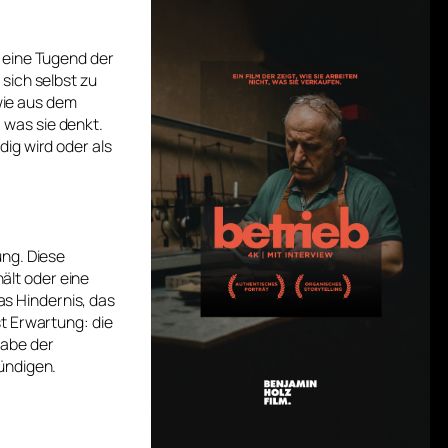
 eine Tugend der
sich selbst zu
 wie aus dem
, was sie denkt.
ig wird oder als
ung. Diese
hält oder eine
as Hindernis, das
t Erwartung: die
gabe der
ündigen.