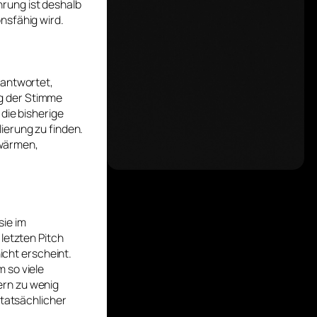
rung ist deshalb
nsfähig wird.
 antwortet,
g der Stimme
die bisherige
ierung zu finden.
fwärmen,
sie im
letzten Pitch
icht erscheint.
 so viele
ern zu wenig
 tatsächlicher