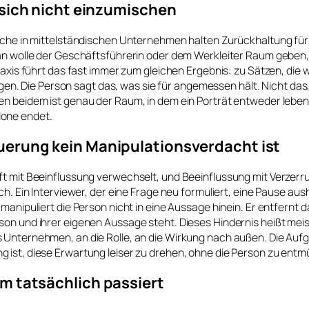
 sich nicht einzumischen
liche in mittelständischen Unternehmen halten Zurückhaltung für
an wolle der Geschäftsführerin oder dem Werkleiter Raum geben, 
Praxis führt das fast immer zum gleichen Ergebnis: zu Sätzen, die
lingen. Die Person sagt das, was sie für angemessen hält. Nicht das
n beidem ist genau der Raum, in dem ein Porträt entweder lebend
one endet.
erung kein Manipulationsverdacht ist
ft mit Beeinflussung verwechselt, und Beeinflussung mit Verzerr
ch. Ein Interviewer, der eine Frage neu formuliert, eine Pause aus
 manipuliert die Person nicht in eine Aussage hinein. Er entfernt d
on und ihrer eigenen Aussage steht. Dieses Hindernis heißt meis
 Unternehmen, an die Rolle, an die Wirkung nach außen. Die Auf
 ist, diese Erwartung leiser zu drehen, ohne die Person zu entm
m tatsächlich passiert