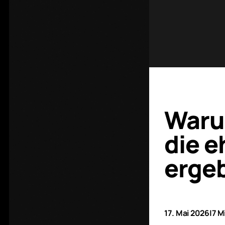
Waru
die e
erge
17. Mai 2026
|
7 M