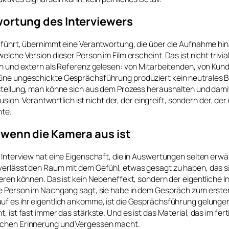
wortung des Interviewers
 führt, übernimmt eine Verantwortung, die über die Aufnahme hin
elche Version dieser Person im Film erscheint. Das ist nicht trivia
rn und extern als Referenz gelesen: von Mitarbeitenden, von Kun
ine ungeschickte Gesprächsführung produziert kein neutrales Bi
stellung, man könne sich aus dem Prozess heraushalten und damit
llusion. Verantwortlich ist nicht der, der eingreift, sondern der, der 
nte.
 wenn die Kamera aus ist
 Interview hat eine Eigenschaft, die in Auswertungen selten erwä
verlässt den Raum mit dem Gefühl, etwas gesagt zu haben, das si
ieren können. Das ist kein Nebeneffekt, sondern der eigentliche In
ie Person im Nachgang sagt, sie habe in dem Gespräch zum erste
uf es ihr eigentlich ankomme, ist die Gesprächsführung gelungen
, ist fast immer das stärkste. Und es ist das Material, das im fer
schen Erinnerung und Vergessen macht.