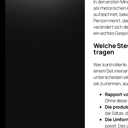
In den ersten Min
als rhetorischen 
aufzeichnet, bek
Person merkt, da
verändert sich der
ein echtes Gespr
Welche Ste
tragen
Wer kontrollierte
einem Set ineinan
unterscheiden ei
sie zu kennen, au
Rapport vo
Ohne diese 
Die produkt
die Sätze, 
Die Umform
passt. Das 