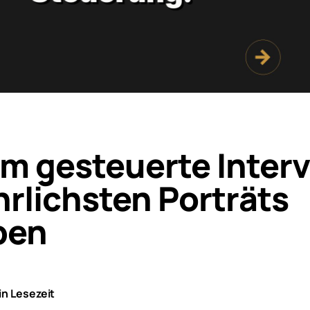
m gesteuerte Inter
hrlichsten Porträts
ben
in Lesezeit