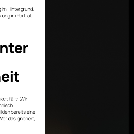
g im Hintergrund.
rung im Porträt
nter
eit
it fällt: „Wir
chnisch
lden bereits eine
er das ignoriert,