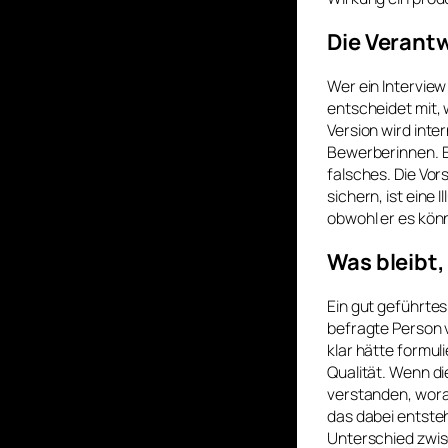
Die Verant
Wer ein Interview
entscheidet mit, w
Version wird inte
Bewerberinnen. E
falsches. Die Vor
sichern, ist eine I
obwohl er es kön
Was bleibt,
Ein gut geführtes
befragte Person 
klar hätte formul
Qualität. Wenn d
verstanden, wora
das dabei entsteht
Unterschied zwi