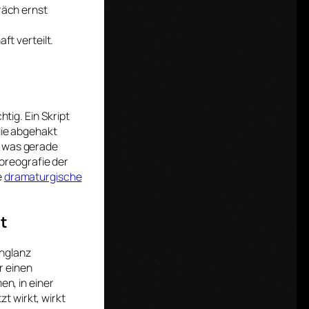
räch ernst
ft verteilt.
htig. Ein Skript
die abgehakt
, was gerade
horeografie der
e
dramaturgische
t
chglanz
er einen
en, in einer
t wirkt, wirkt