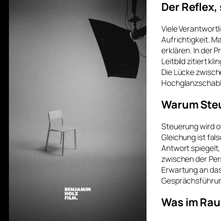
Der Reflex,
Viele Verantwort
Aufrichtigkeit. M
erklären. In der 
Leitbild zitiert k
Die Lücke zwische
Hochglanzschabl
Warum Steu
Steuerung wird o
Gleichung ist fals
Antwort spiegelt,
zwischen der Pers
Erwartung an das
Gesprächsführung
Was im Rau