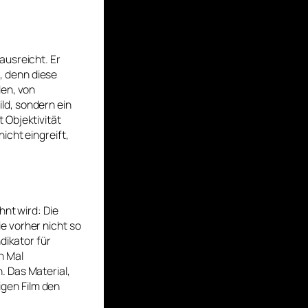
ausreicht. Er
l, denn diese
den, von
ld, sondern ein
 Objektivität
nicht eingreift,
hnt wird: Die
e vorher nicht so
dikator für
n Mal
. Das Material,
tigen Film den