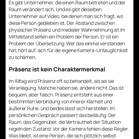
Es gibt Unternehmer, die einen Raum betreten und der
Raum verändert sich. Und es gibt dieselben
Unternehmer auf Video, bei denen man sich fragt, wo
diese Person geblieben ist. Der Abstand zwischen
physischer Präsenz und medialer Wahrnehmung ist im
Mittelstand selten ein Problem der Person. Er ist ein
Problem der Übersetzung. Wer das einmal verstanden
hat, hört auf, sich für die eigene Kamera-Untauglichkeit
zu schämen.
Präsenz ist kein Charaktermerkmal
Im Alltag wird Präsenz oft so behandelt, als sei sie
Veranlagung. Manche haben sie, andere nicht. Das ist
bequem, aber falsch. Präsenz entsteht aus einer
bestimmten Verbindung von innerer Klarheit und
äußerer Ruhe, und beides lässt sich herstellen. Im
persönlichen Gespräch passiert das beiläufig: Der
Raum, das Gegenüber, die Vertrautheit der Situation
regeln den Zustand. Vor der Kamera fehlen diese Regler.
Was bleibt, ist eine Person, die sich plötzlich selbst