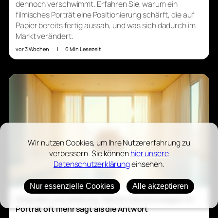
dennoch verschwimmt. Erfahren Sie, warum ein
filmisches Porträt eine Positionierung schärft, die auf
Papier bereits fertig aussah, und was sich dadurch im
Markt verändert.
vor 3 Wochen
|
6 Min Lesezeit
Wir nutzen Cookies, um Ihre Nutzererfahrung zu
verbessern. Sie können
hier unsere
Datenschutzerklärung
einsehen.
Nur essenzielle Cookies
Alle akzeptieren
Gespräch und Wirkung: Warum das Schweigen im
Porträt oft mehr sagt als die Antwort