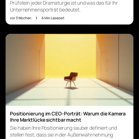
Prüfstein jeder Dramaturgie ist und was das für Ihr
Unternehmensporträt bedeutet.
vor 3 Wochen
|
6 Min Lesezeit
Positionierung im CEO-Porträt: Warum die Kamera
Ihre Marktlücke sichtbar macht
Sie haben Ihre Positionierung sauber definiert und
stellen fest, dass sie in der Außenwahrnehmung