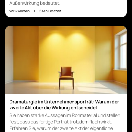
Außenwirkung bedeutet.
vor 3 Wochen
|
6 Min Lesezeit
Dramaturgie im Unternehmensporträt: Warum der
zweite Akt über die Wirkung entscheidet
Sie haben starke Aussagen im Rohmaterial und stellen
fest, dass das fertige Porträt trotzdem flach wirkt.
Erfahren Sie, warum der zweite Akt der eigentliche