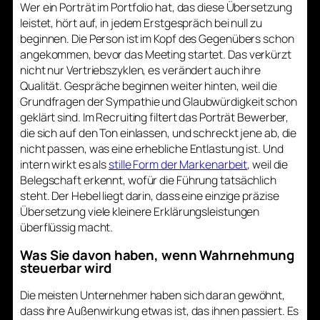
Wer ein Porträt im Portfolio hat, das diese Übersetzung
leistet, hört auf, in jedem Erstgespräch bei null zu
beginnen. Die Person ist im Kopf des Gegenübers schon
angekommen, bevor das Meeting startet. Das verkürzt
nicht nur Vertriebszyklen, es verändert auch ihre
Qualität. Gespräche beginnen weiter hinten, weil die
Grundfragen der Sympathie und Glaubwürdigkeit schon
geklärt sind. Im Recruiting filtert das Porträt Bewerber,
die sich auf den Ton einlassen, und schreckt jene ab, die
nicht passen, was eine erhebliche Entlastung ist. Und
intern wirkt es als
stille Form der Markenarbeit
, weil die
Belegschaft erkennt, wofür die Führung tatsächlich
steht. Der Hebel liegt darin, dass eine einzige präzise
Übersetzung viele kleinere Erklärungsleistungen
überflüssig macht.
Was Sie davon haben, wenn Wahrnehmung
steuerbar wird
Die meisten Unternehmer haben sich daran gewöhnt,
dass ihre Außenwirkung etwas ist, das ihnen passiert. Es