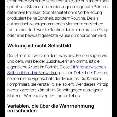
erfahrener Sprecher Versatzstücke, die er hundertfach
geübt hat: Standardformulierungen, eingeübte Pointen,
defensive Phrasen. Spontaneität ohne Vorbereitung
produziert keine Echtheit, sondern Routine. Die als
authentisch wahrgenommenen Momente entstehen
fast immer dort, wo die Routine durch eine präzise Frage
oder eine bewusst gesetzte Pause durchbrochen wird.
Wirkung ist nicht Selbstbild
Die Differenz zwischen dem, was eine Person sagen will,
und dem, was bei der Zuschauerin ankommt, ist die
eigentliche Arbeit im Porträt. Diese
Differenz zwischen
Selbstbild und Außenwirkung
ist kein Defekt der Person,
sondern eine Eigenschaft des Mediums. Die Kamera
komprimiert, sie verstärkt, sie isoliert. Wer dieses Prinzip
nicht akzeptiert, kämpft im Schnitt gegen das eigene
Material. Wer es akzeptiert, gestaltet es.
Variablen, die über die Wahrnehmung
entscheiden