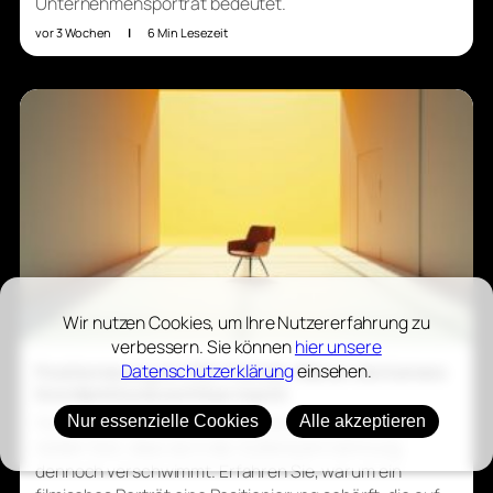
Unternehmensporträt bedeutet.
vor 3 Wochen
|
6 Min Lesezeit
Wir nutzen Cookies, um Ihre Nutzererfahrung zu
verbessern. Sie können
hier unsere
Datenschutzerklärung
einsehen.
Positionierung im CEO-Porträt: Warum die Kamera
Ihre Marktlücke sichtbar macht
Sie haben Ihre Positionierung sauber definiert und
Nur essenzielle Cookies
Alle akzeptieren
stellen fest, dass sie in der Außenwahrnehmung
dennoch verschwimmt. Erfahren Sie, warum ein