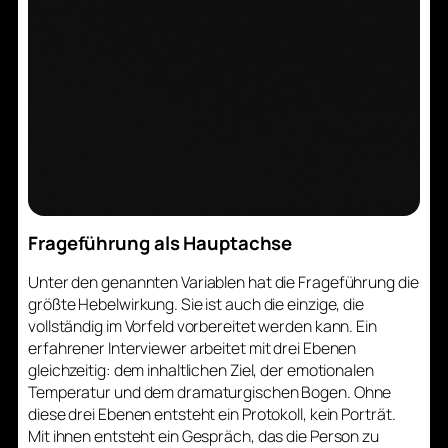
Frageführung als Hauptachse
Unter den genannten Variablen hat die Frageführung die
größte Hebelwirkung. Sie ist auch die einzige, die
vollständig im Vorfeld vorbereitet werden kann. Ein
erfahrener Interviewer arbeitet mit drei Ebenen
gleichzeitig: dem inhaltlichen Ziel, der emotionalen
Temperatur und dem dramaturgischen Bogen. Ohne
diese drei Ebenen entsteht ein Protokoll, kein Porträt.
Mit ihnen entsteht ein Gespräch, das die Person zu