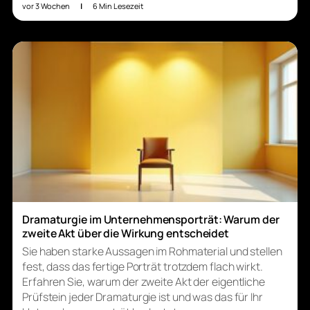
vor 3 Wochen
|
6 Min Lesezeit
Dramaturgie im Unternehmensporträt: Warum der
zweite Akt über die Wirkung entscheidet
Sie haben starke Aussagen im Rohmaterial und stellen
fest, dass das fertige Porträt trotzdem flach wirkt.
Erfahren Sie, warum der zweite Akt der eigentliche
Prüfstein jeder Dramaturgie ist und was das für Ihr