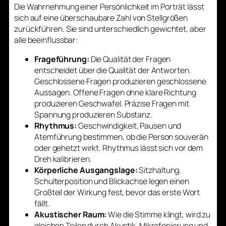
Die Wahrnehmung einer Persönlichkeit im Porträt lässt
sich auf eine überschaubare Zahl von Stellgrößen
zurückführen. Sie sind unterschiedlich gewichtet, aber
alle beeinflussbar:
Frageführung:
Die Qualität der Fragen
entscheidet über die Qualität der Antworten.
Geschlossene Fragen produzieren geschlossene
Aussagen. Offene Fragen ohne klare Richtung
produzieren Geschwafel. Präzise Fragen mit
Spannung produzieren Substanz.
Rhythmus:
Geschwindigkeit, Pausen und
Atemführung bestimmen, ob die Person souverän
oder gehetzt wirkt. Rhythmus lässt sich vor dem
Dreh kalibrieren.
Körperliche Ausgangslage:
Sitzhaltung,
Schulterposition und Blickachse legen einen
Großteil der Wirkung fest, bevor das erste Wort
fällt.
Akustischer Raum:
Wie die Stimme klingt, wird zu
gleichen Teilen durch Akustik, Mikrofonierung und