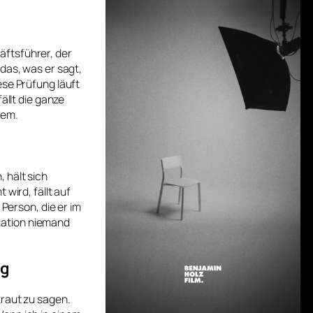
äftsführer, der
das, was er sagt,
ese Prüfung läuft
ällt die ganze
lem.
 hält sich
wird, fällt auf
 Person, die er im
tuation niemand
ng
traut zu sagen.