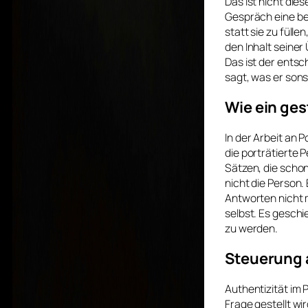
Das ist nicht di
Gespräch eine be
statt sie zu füll
den Inhalt seiner
Das ist der ents
sagt, was er sons
Wie ein ges
In der Arbeit an 
die porträtierte 
Sätzen, die schon
nicht die Person.
Antworten nicht m
selbst. Es geschi
zu werden.
Steuerung 
Authentizität im
Frage gestellt wi