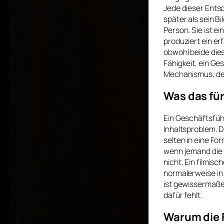
Jede dieser Ents
später als sein Bi
Person. Sie ist e
produziert ein er
obwohl beide dies
Fähigkeit, ein Ge
Mechanismus, de
Was das fü
Ein Geschäftsführ
Inhaltsproblem. D
selten in eine Fo
wenn jemand die D
nicht. Ein filmis
normalerweise in 
ist gewissermaßen
dafür fehlt.
Warum die 