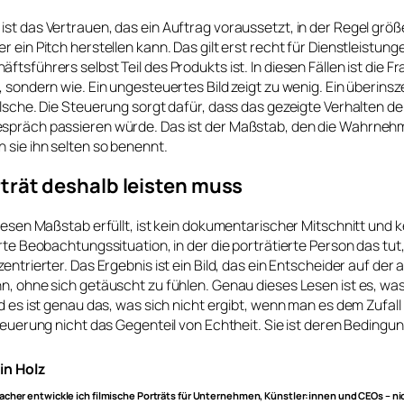
st das Vertrauen, das ein Auftrag voraussetzt, in der Regel größ
 ein Pitch herstellen kann. Das gilt erst recht für Dienstleistung
tsführers selbst Teil des Produkts ist. In diesen Fällen ist die Fr
, sondern wie. Ein ungesteuertes Bild zeigt zu wenig. Ein überinsze
alsche. Die Steuerung sorgt dafür, dass das gezeigte Verhalten d
spräch passieren würde. Das ist der Maßstab, den die Wahrneh
 sie ihn selten so benennt.
trät deshalb leisten muss
diesen Maßstab erfüllt, ist kein dokumentarischer Mitschnitt und k
erte Beobachtungssituation, in der die porträtierte Person das tut
zentrierter. Das Ergebnis ist ein Bild, das ein Entscheider auf der
nn, ohne sich getäuscht zu fühlen. Genau dieses Lesen ist es, 
nd es ist genau das, was sich nicht ergibt, wenn man es dem Zufall
Steuerung nicht das Gegenteil von Echtheit. Sie ist deren Bedingun
in Holz
acher entwickle ich filmische Porträts für Unternehmen, Künstler:innen und CEOs – ni