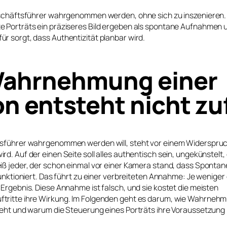
eschäftsführer wahrgenommen werden, ohne sich zu inszenieren. 
 Porträts ein präziseres Bild ergeben als spontane Aufnahmen 
r sorgt, dass Authentizität planbar wird.
Wahrnehmung einer
n entsteht nicht zuf
sführer wahrgenommen werden will, steht vor einem Widerspruch
d. Auf der einen Seite soll alles authentisch sein, ungekünstelt, 
ß jeder, der schon einmal vor einer Kamera stand, dass Spontane
funktioniert. Das führt zu einer verbreiteten Annahme: Je weniger
Ergebnis. Diese Annahme ist falsch, und sie kostet die meisten
ritte ihre Wirkung. Im Folgenden geht es darum, wie Wahrneh
eht und warum die Steuerung eines Porträts ihre Voraussetzung is