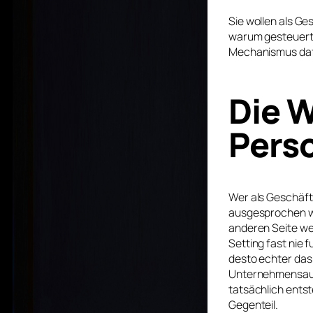
Sie wollen als G
warum gesteuerte
Mechanismus dafü
Die 
Perso
Wer als Geschäft
ausgesprochen wir
anderen Seite wei
Setting fast nie 
desto echter das 
Unternehmensauft
tatsächlich entst
Gegenteil.