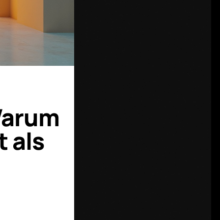
Warum
 als