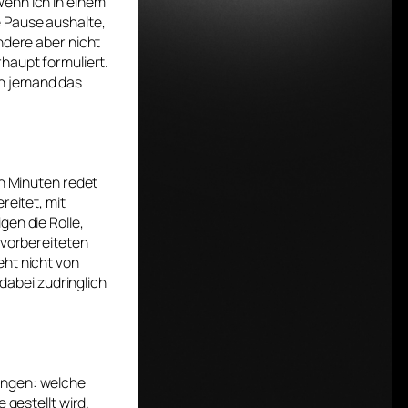
Wenn ich in einem
e Pause aushalte,
ndere aber nicht
haupt formuliert.
en jemand das
en Minuten redet
reitet, mit
gen die Rolle,
 vorbereiteten
eht nicht von
 dabei zudringlich
ungen: welche
 gestellt wird.