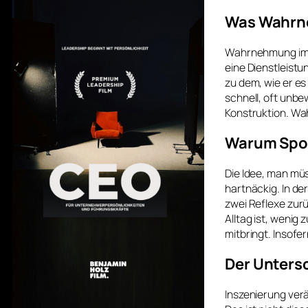
Was Wahrne
Wahrnehmung im B
eine Dienstleistu
zu dem, wie er es
schnell, oft unbe
Konstruktion. Wa
Warum Spont
Die Idee, man müs
hartnäckig. In de
zwei Reflexe zurü
Alltag ist, wenig 
mitbringt. Insofe
Der Unters
Inszenierung verä