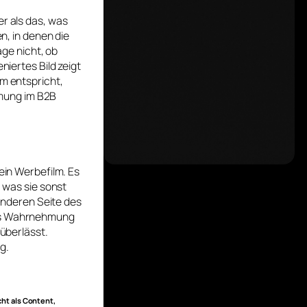
er als das, was
en, in denen die
age nicht, ob
niertes Bild zeigt
em entspricht,
mung im B2B
ein Werbefilm. Es
, was sie sonst
 anderen Seite des
was Wahrnehmung
 überlässt.
g.
cht als Content,