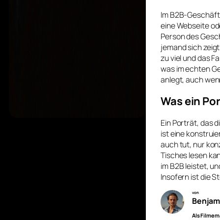
Im B2B-Geschäft i
eine Webseite oder
Person des Geschäf
jemand sich zeigt
zu viel und das F
was im echten Ge
anlegt, auch wenn
Was ein Por
Ein Porträt, das 
ist eine konstrui
auch tut, nur kon
Tisches lesen ka
im B2B leistet, u
Insofern ist die 
von
Benjam
Als Filmem