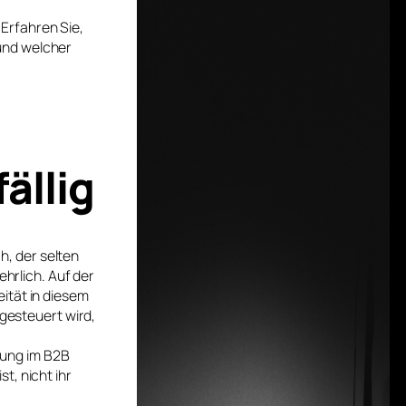
Erfahren Sie,
und welcher
ällig
, der selten
ehrlich. Auf der
ität in diesem
 gesteuert wird,
mung im B2B
t, nicht ihr