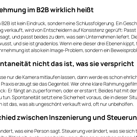
hmung im B2B wirklich heißt
2B ist kein Eindruck, sondern eine Schlussfolgerung. Ein Gesch
ng verkauft, wird von Entscheidern auf Konsistenz geprüft: Passt 
 sagt, und passt beides zu dem, was sein Unternehmen liefert. Di
wusst, und sie ist gnadenlos. Wenn eine dieser drei Ebenen kippt, f
hrnehmung ist also kein Image-Problem, sondern ein Beweisprob
aneität nicht das ist, was sie verspricht
se nur die Kamera mitlaufen lassen, dann werde es schon ehrlich,
r Praxis erzeugt sie das Gegenteil. Wer ohne klare Rahmung gefilmt 
ck: Er fängt an zu performen, oder er erstarrt. Beides hat mit der
zu tun. Spontaneität setzt eine Sicherheit voraus, die in dieser Si
rn ist das, was als ungeschönt verkauft wird, oft nur unbeholfen.
chied zwischen Inszenierung und Steueru
ndert, was eine Person sagt. Steuerung verändert, was sie sich 