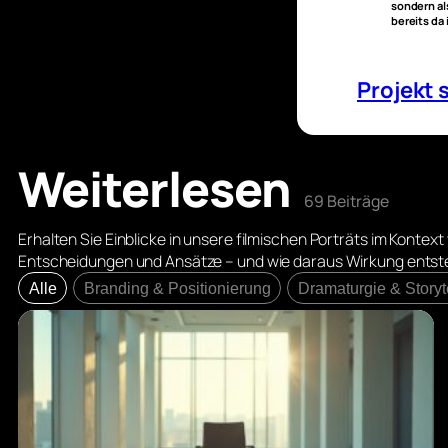
sondern al
bereits da 
Projekt 
Weiterlesen
69 Beiträge
Erhalten Sie Einblicke in unsere filmischen Porträts im Kontex
Entscheidungen und Ansätze – und wie daraus Wirkung entst
Alle
Branding & Positionierung
Dramaturgie & Storyt