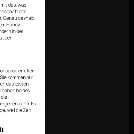
amit das, was
igenschaft der
rd. Genau deshalb
inem Handy,
ndern in der
st der
ionsproblem, kein
n. Sie kommen nur
en das leisten,
en haben beides
 die
tergeben kann. Es
, weil die Zeit
lt