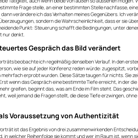
eselbe Tätigkeit, auch wenn beide von außen so aussehen mögen. 
stimmte Frage stelle, an einer bestimmten Stelle nachfasse, ein
en, dann verändere ich das Verhalten meines Gegenübers. Ich verä
 Überzeugungen, sondern die Wahrscheinlichkeit, dass er sie über
cheidende Punkt: Steuerung schafft die Bedingungen, unter den
t nur denkt.
teuertes Gespräch das Bild verändert
Porträts beobachte ich regelmäßig denselben Verlauf. In den erst
Person, wie sie auf jeder Konferenz reden würde: zugespitzt, vorbe
 mehrfach erprobt wurden. Diese Sätze taugen für nichts. Sie zei
 Erst wenn das Gespräch eine bestimmte Tiefe erreicht, in der die
ehr greifen, beginnt das, was am Ende im Film steht. Das geschi
eht, weil jemand die Fragen stellt, die diese Tiefe erzwingen, ohne
als Voraussetzung von Authentizität
 Porträt ist das Ergebnis von drei zusammenwirkenden Entscheid
rd, in welcher Reihenfolge sie kommt und wer im Raum ist, wenn sie