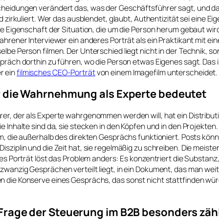
cheidungen verändert das, was der Geschäftsführer sagt, und d
ld zirkuliert. Wer das ausblendet, glaubt, Authentizität sei eine E
ine Eigenschaft der Situation, die um die Person herum gebaut wi
fahrener Interviewer ein anderes Porträt als ein Praktikant mit e
elbe Person filmen. Der Unterschied liegt nicht in der Technik, so
spräch dorthin zu führen, wo die Person etwas Eigenes sagt. Das i
r ein
filmisches CEO-Porträt
von einem Imagefilm unterscheidet.
r die Wahrnehmung als Experte bedeutet
er, der als Experte wahrgenommen werden will, hat ein Distribut
ie Inhalte sind da, sie stecken in den Köpfen und in den Projekte
rm, die außerhalb des direkten Gesprächs funktioniert. Posts könn
isziplin und die Zeit hat, sie regelmäßig zu schreiben. Die meist
ches Porträt löst das Problem anders: Es konzentriert die Substanz,
zwanzig Gesprächen verteilt liegt, in ein Dokument, das man wei
 die Konserve eines Gesprächs, das sonst nicht stattfinden würde
Frage der Steuerung im B2B besonders zäh