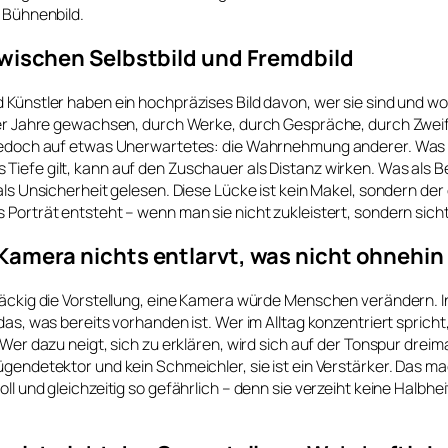
n Bühnenbild.
zwischen Selbstbild und Fremdbild
 Künstler haben ein hochpräzises Bild davon, wer sie sind und wo
ber Jahre gewachsen, durch Werke, durch Gespräche, durch Zweife
 jedoch auf etwas Unerwartetes: die Wahrnehmung anderer. Was 
Tiefe gilt, kann auf den Zuschauer als Distanz wirken. Was als 
 als Unsicherheit gelesen. Diese Lücke ist kein Makel, sondern der 
 Porträt entsteht – wenn man sie nicht zukleistert, sondern sic
Kamera nichts entlarvt, was nicht ohnehin
tnäckig die Vorstellung, eine Kamera würde Menschen verändern. 
das, was bereits vorhanden ist. Wer im Alltag konzentriert spricht
 Wer dazu neigt, sich zu erklären, wird sich auf der Tonspur dreima
ügendetektor und kein Schmeichler, sie ist ein Verstärker. Das ma
ll und gleichzeitig so gefährlich – denn sie verzeiht keine Halbhei