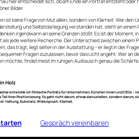
au hier entscheidet sich, ob am Ende ein Porträt entsteht oder 
ner Bilder.
n ist keine Frage von Mut allein, sondern von Klarheit. Wer den 
arstellung und Selbstdarlegung verstanden hat, steht an einem 
enken irgendwann an seine Grenzen stößt. Es ist der Moment, in
st als jede weitere Recherche. Der Unterschied zwischen einem P
m, das trägt, liegt selten in der Ausstattung – er liegt in der Fra
unbequemen Fragen zuzulassen, bevor das Licht angeht. Wer an d
en möchte, findet meist im ruhigen Austausch genau die Schärfe,
in Holz
acher entwickle ich filmische Porträts für Unternehmen, Künstler:innen und CEOs – ni
s Teil ihrer Positionierung. Es geht nicht darum, etwas darzustellen, sondern darum, s
ist: Haltung, Substanz, Widerspruch, Klarheit.
starten
Gespräch vereinbaren