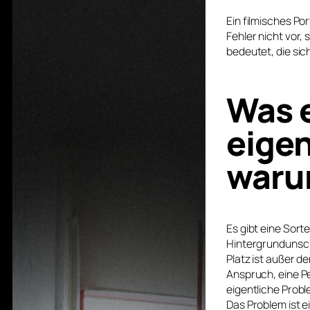
Ein filmisches Po
Fehler nicht vor,
bedeutet, die sic
Was e
eigen
warum
Es gibt eine Sort
Hintergrundunsch
Platz ist außer d
Anspruch, eine Pe
eigentliche Probl
Das Problem ist e