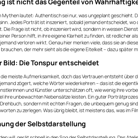
g ist nicht das Gegenteil von Wahrhaftigke
 Mythen lautet: Authentisch sei nur, was ungeplant geschieht. D
nn. Jedes Porträt ist inszeniert, sobald jemand entscheidet, wo
. Die Frage ist nicht, ob inszeniert wird, sondern in wessen Dienst
iner Person hilft, in ihre eigene Klarheit zu finden, ist redlicher als
jemand verloren wirkt. Genau hier merken viele, dass sie an die
brauchen, der mehr sieht als die eigene Eitelkeit – dazu später m
 Bild: Die Tonspur entscheidet
die meiste Aufmerksamkeit, doch das Vertrauen entsteht über 
 jemand zögert, welche Wörter wiederkehren – das ist die eigent
ünstlerinnen und Künstler unterschätzen oft, wie wenig ihre vorb
el ihre unbewachten Nebensätze leisten. Ein guter Porträtprozes
t Drehbuch, sondern mit echten Fragen, die unbequem genug sin
worten zu zerlegen. Was übrig bleibt, ist meistens das, was im Fil
hung der Selbstdarstellung
en will, gerät schnell in den Sog der Selbstdarstellung. Das Atelie