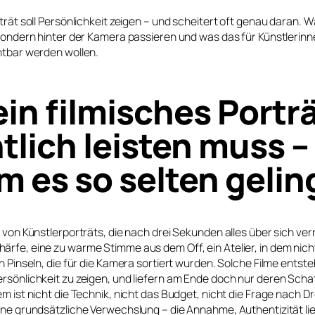
rträt soll Persönlichkeit zeigen – und scheitert oft genau daran.
 sondern hinter der Kamera passieren und was das für Künstlerinn
htbar werden wollen.
in filmisches Portr
tlich leisten muss –
 es so selten gelin
e von Künstlerporträts, die nach drei Sekunden alles über sich ve
ärfe, eine zu warme Stimme aus dem Off, ein Atelier, in dem nic
en Pinseln, die für die Kamera sortiert wurden. Solche Filme ents
rsönlichkeit zu zeigen, und liefern am Ende doch nur deren Scha
em ist nicht die Technik, nicht das Budget, nicht die Frage nach D
ine grundsätzliche Verwechslung – die Annahme, Authentizität li