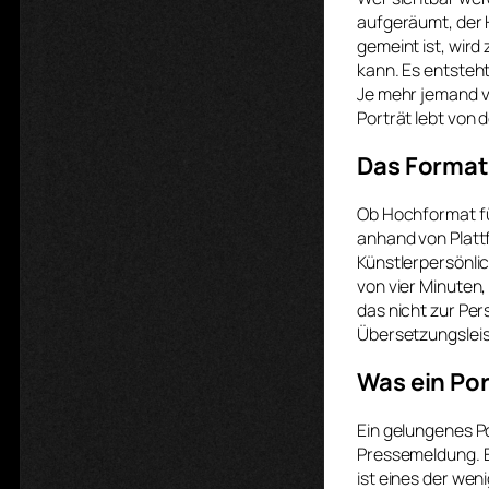
aufgeräumt, der 
gemeint ist, wird
kann. Es entsteht
Je mehr jemand ve
Porträt lebt von
Das Format 
Ob Hochformat fü
anhand von Plattf
Künstlerpersönlic
von vier Minuten,
das nicht zur Per
Übersetzungsleis
Was ein Po
Ein gelungenes P
Pressemeldung. E
ist eines der wen