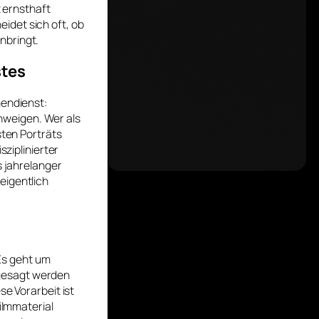
t ernsthaft
idet sich oft, ob
nbringt.
stes
mendienst:
hweigen. Wer als
sten Porträts
sziplinierter
s jahrelanger
eigentlich
 Es geht um
 gesagt werden
se Vorarbeit ist
ilmmaterial