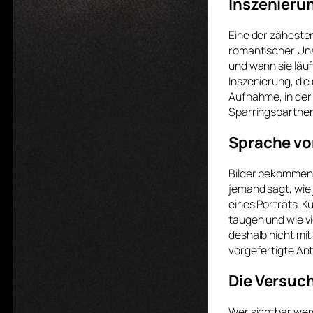
Inszenierun
Eine der zähesten
romantischer Unsi
und wann sie läuft
Inszenierung, die e
Aufnahme, in der 
Sparringspartner 
Sprache vor
Bilder bekommen 
jemand sagt, wie
eines Porträts. K
taugen und wie vi
deshalb nicht mi
vorgefertigte Ant
Die Versuc
Wer sichtbar werd