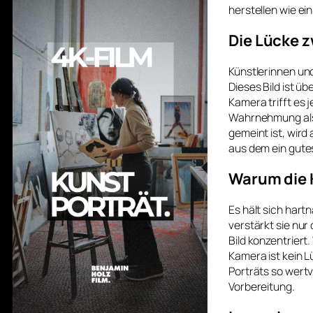
herstellen wie ei
Die Lücke 
Künstlerinnen und
Dieses Bild ist ü
Kamera trifft es
Wahrnehmung als 
gemeint ist, wird
aus dem ein gutes
Warum die 
Es hält sich har
verstärkt sie nur 
Bild konzentriert.
Kamera ist kein L
Porträts so wertvo
Vorbereitung.