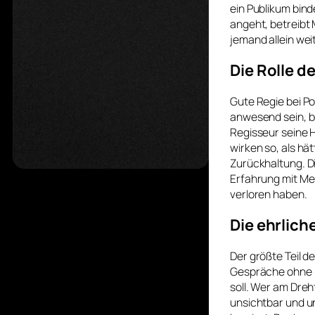
ein Publikum bind
angeht, betreibt
jemand allein we
Die Rolle d
Gute Regie bei Po
anwesend sein, b
Regisseur seine H
wirken so, als hät
Zurückhaltung. Di
Erfahrung mit Men
verloren haben.
Die ehrlic
Der größte Teil d
Gespräche ohne K
soll. Wer am Dreh
unsichtbar und un