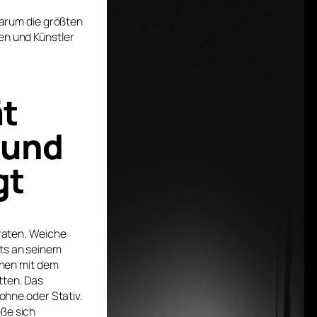
 Warum die größten
en und Künstler
ät
 und
gt
rraten. Weiche
hts an seinem
tehen mit dem
tten. Das
rohne oder Stativ.
eße sich