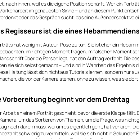
et, nach innen, weil es die eigene Position schärft. Wer ein Porträ
 Markenarbeit im genauesten Sinne – und an diesem Punkt entsche
iterdenkt oder das Gespräch sucht, das eine Außenperspektive ei
es Regisseurs ist die eines Hebammendien
rträts hat wenig mit Auteur-Pose zu tun. Sie ist eher ein Hebam
eobachten, im richtigen Moment fragen, im falschen Moment sc
andschrift über die Person legt, hat den Auftrag verfehlt. Die be
ten sie sich selbst gemacht – und sind in Wahrheit das Ergebnis di
ese Haltung lässt sich nicht aus Tutorials lernen, sondern nur au
schen, die vor der Kamera stehen, ohne zu wissen, was sie dort 
he Vorbereitung beginnt vor dem Drehtag
er Arbeit an einem Porträt geschieht, bevor die erste Klappe fällt.
amera, um das Sortieren von Themen, um die Frage, was nicht
tag noch klären muss, worum es eigentlich geht, hat verloren. Die
bezahlt schwierig zu vermitteln, weil sie sich nicht in Sekunden F