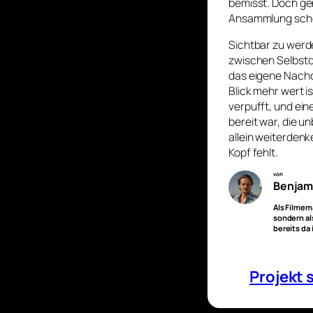
bemisst. Doch gen
Ansammlung schö
Sichtbar zu werde
zwischen Selbstd
das eigene Nachd
Blick mehr wert i
verpufft, und eine
bereit war, die 
allein weiterdenk
Kopf fehlt.
von
Benjam
Als Filmem
sondern al
bereits da 
Projekt 