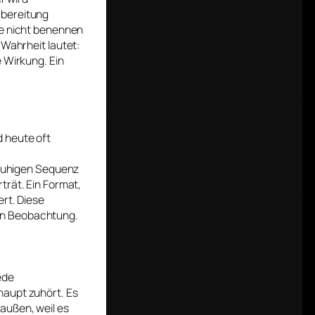
rbereitung
ie nicht benennen
 Wahrheit lautet:
e Wirkung. Ein
d heute oft
 ruhigen Sequenz
trät. Ein Format,
ert. Diese
en Beobachtung.
ede
haupt zuhört. Es
außen, weil es