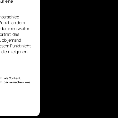
nur eine
Unterschied
Punkt, an dem
 dem ein zweiter
orträt, das
ge, ob jemand
iesem Punkt nicht
 die im eigenen
cht als Content,
ichtbar zu machen, was