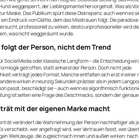
Hund weggesperrt, der Lieblingsmantel hervorgeholt. Was als Vo
 zur Maske. Das Publikum spürt diese Diskrepanz, auch wenn es s
 ein Eindruck von Glätte, dem das Misstrauen folgt. Die paradoxe
rsucht, professionell zu wirken, desto unprofessioneller wird di
 dem, was nicht weggeräumt wurde.
folgt der Person, nicht dem Trend
r Social Media oder klassische Langform – die Entscheidung wir
ormlogik getroffen, statt anhand der Person. Doch nicht jede
hkeit verträgt jedes Format. Manche entfalten sich erst in einer
 andere wirken in neunzig Sekunden präziser als in jedem Langpor
son passt, beschädigt sie – auch wenn es algorithmisch funktioni
tung ist selten eine Frage des Geschmacks, sondern der genau
rträt mit der eigenen Marke macht
orträt verändert die Wahrnehmung der Person nachhaltiger als j
s verschiebt, wer angefragt wird, wer Vertrauen fasst, wer über
igen Werkzeuge, die zugleich nach innen und außen wirken: nach 