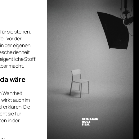
für sie stehen.
l. Vor der
in der eigenen
Bescheidenheit
eigentliche Stoff,
htbar macht.
 da wäre
In Wahrheit
, wirkt auch im
l erklären. Die
cht sie für
ten in der