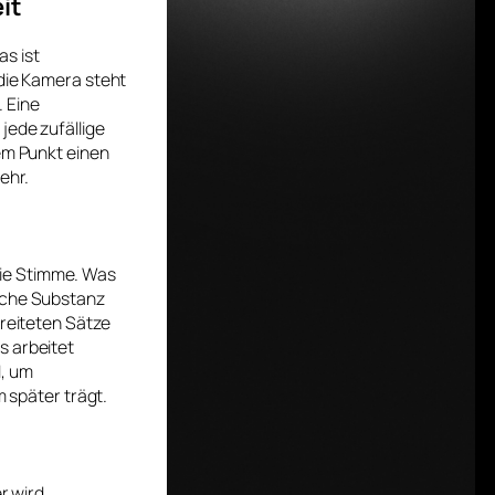
it
as ist
 die Kamera steht
. Eine
 jede zufällige
sem Punkt einen
ehr.
die Stimme. Was
liche Substanz
ereiteten Sätze
s arbeitet
d, um
m später trägt.
r wird