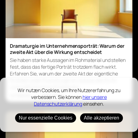
Dramaturgie im Unternehmensporträt: Warum der
zweite Akt über die Wirkung entscheidet
Sie haben starke Aussagen im Rohmaterial und stellen
fest, dass das fertige Porträt trotzdem flach wirkt.
Erfahren Sie, warum der zweite Akt der eigentliche
Prüfstein jeder Dramaturgie ist und was das für Ihr
Unternehmensporträt bedeutet.
Wir nutzen Cookies, um Ihre Nutzererfahrung zu
vor 3 Wochen
|
6 Min Lesezeit
verbessern. Sie können
hier unsere
Datenschutzerklärung
einsehen.
Nur essenzielle Cookies
Alle akzeptieren