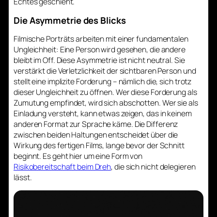
Echtes geschieht.
Die Asymmetrie des Blicks
Filmische Porträts arbeiten mit einer fundamentalen
Ungleichheit: Eine Person wird gesehen, die andere
bleibt im Off. Diese Asymmetrie ist nicht neutral. Sie
verstärkt die Verletzlichkeit der sichtbaren Person und
stellt eine implizite Forderung – nämlich die, sich trotz
dieser Ungleichheit zu öffnen. Wer diese Forderung als
Zumutung empfindet, wird sich abschotten. Wer sie als
Einladung versteht, kann etwas zeigen, das in keinem
anderen Format zur Sprache käme. Die Differenz
zwischen beiden Haltungen entscheidet über die
Wirkung des fertigen Films, lange bevor der Schnitt
beginnt. Es geht hier um eine Form von
Risikobereitschaft beim Dreh
, die sich nicht delegieren
lässt.