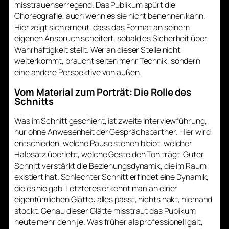
misstrauenserregend. Das Publikum spürt die
Choreografie, auch wenn es sie nicht benennen kann.
Hier zeigt sich erneut, dass das Format an seinem
eigenen Anspruch scheitert, sobald es Sicherheit über
Wahrhaftigkeit stellt. Wer an dieser Stelle nicht
weiterkommt, braucht selten mehr Technik, sondern
eine andere Perspektive von außen.
Vom Material zum Porträt: Die Rolle des
Schnitts
Was im Schnitt geschieht, ist zweite Interviewführung,
nur ohne Anwesenheit der Gesprächspartner. Hier wird
entschieden, welche Pause stehen bleibt, welcher
Halbsatz überlebt, welche Geste den Ton trägt. Guter
Schnitt verstärkt die Beziehungsdynamik, die im Raum
existiert hat. Schlechter Schnitt erfindet eine Dynamik,
die es nie gab. Letzteres erkennt man an einer
eigentümlichen Glätte: alles passt, nichts hakt, niemand
stockt. Genau dieser Glätte misstraut das Publikum
heute mehr denn je. Was früher als professionell galt,