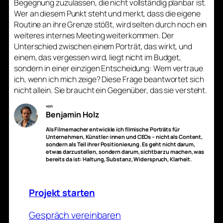
Begegnung zuzulassen, die nicht vollständig planbar ist.
Wer an diesem Punkt steht und merkt, dass die eigene
Routine an ihre Grenze stößt, wird selten durch noch ein
weiteres internes Meeting weiterkommen. Der
Unterschied zwischen einem Porträt, das wirkt, und
einem, das vergessen wird, liegt nicht im Budget,
sondern in einer einzigen Entscheidung: Wem vertraue
ich, wenn ich mich zeige? Diese Frage beantwortet sich
nicht allein. Sie braucht ein Gegenüber, das sie versteht.
von
Benjamin Holz
Als Filmemacher entwickle ich filmische Porträts für
Unternehmen, Künstler:innen und CEOs – nicht als Content,
sondern als Teil ihrer Positionierung. Es geht nicht darum,
etwas darzustellen, sondern darum, sichtbar zu machen, was
bereits da ist: Haltung, Substanz, Widerspruch, Klarheit.
Projekt starten
Gespräch vereinbaren