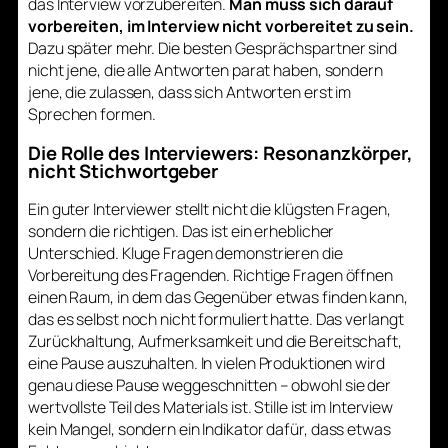
das Interview vorzubereiten.
Man muss sich darauf
vorbereiten, im Interview
nicht vorbereitet
zu sein.
Dazu später mehr. Die besten Gesprächspartner sind
nicht jene, die alle Antworten parat haben, sondern
jene, die zulassen, dass sich Antworten erst im
Sprechen formen.
Die Rolle des Interviewers: Resonanzkörper,
nicht Stichwortgeber
Ein guter Interviewer stellt nicht die klügsten Fragen,
sondern die richtigen. Das ist ein erheblicher
Unterschied. Kluge Fragen demonstrieren die
Vorbereitung des Fragenden. Richtige Fragen öffnen
einen Raum, in dem das Gegenüber etwas finden kann,
das es selbst noch nicht formuliert hatte. Das verlangt
Zurückhaltung, Aufmerksamkeit und die Bereitschaft,
eine Pause auszuhalten. In vielen Produktionen wird
genau diese Pause weggeschnitten – obwohl sie der
wertvollste Teil des Materials ist. Stille ist im Interview
kein Mangel, sondern ein Indikator dafür, dass etwas