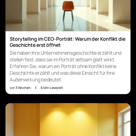
Storytelling im CEO-Porträt: Warum der Konflikt die
Geschichte erst öffnet
Sie haben Ihre Unternehmensgeschichte erzählt und
stellen fest, dass sie im Porträt seltsam glatt wirkt.
Erfahren Sie, warum ein Porträt ohne Konflikt keine
Geschichte erzählt und was diese Einsicht für Ihre
Außenwirkung bedeutet.
vor 3 Wochen
|
6 Min Lesezeit