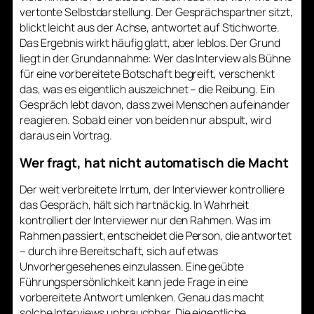
vertonte Selbstdarstellung. Der Gesprächspartner sitzt,
blickt leicht aus der Achse, antwortet auf Stichworte.
Das Ergebnis wirkt häufig glatt, aber leblos. Der Grund
liegt in der Grundannahme: Wer das Interview als Bühne
für eine vorbereitete Botschaft begreift, verschenkt
das, was es eigentlich auszeichnet – die Reibung. Ein
Gespräch lebt davon, dass zwei Menschen aufeinander
reagieren. Sobald einer von beiden nur abspult, wird
daraus ein Vortrag.
Wer fragt, hat nicht automatisch die Macht
Der weit verbreitete Irrtum, der Interviewer kontrolliere
das Gespräch, hält sich hartnäckig. In Wahrheit
kontrolliert der Interviewer nur den Rahmen. Was im
Rahmen passiert, entscheidet die Person, die antwortet
– durch ihre Bereitschaft, sich auf etwas
Unvorhergesehenes einzulassen. Eine geübte
Führungspersönlichkeit kann jede Frage in eine
vorbereitete Antwort umlenken. Genau das macht
solche Interviews unbrauchbar. Die eigentliche