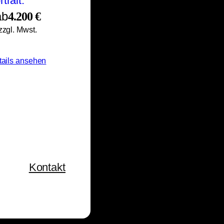
ab
4.200 €
zzgl. Mwst.
tails ansehen
Kontakt