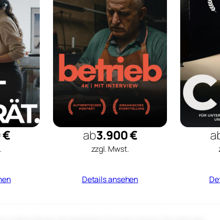
 €
ab
3.900 €
a
.
zzgl. Mwst.
hen
Details ansehen
De
ekte außerhalb der dargestellten Formate können Sie jederzeit