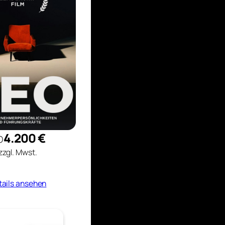
b
4.200 €
zzgl. Mwst.
tails ansehen