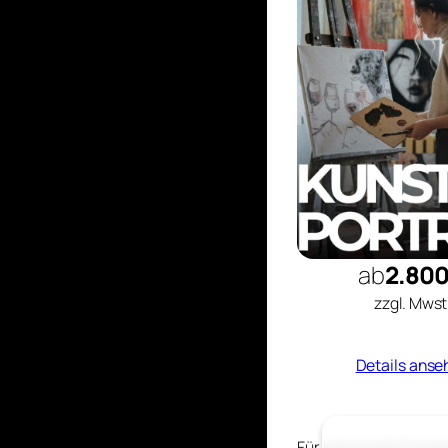
ab
2.800
zzgl. Mwst
Details anse
Für individuelle Proj