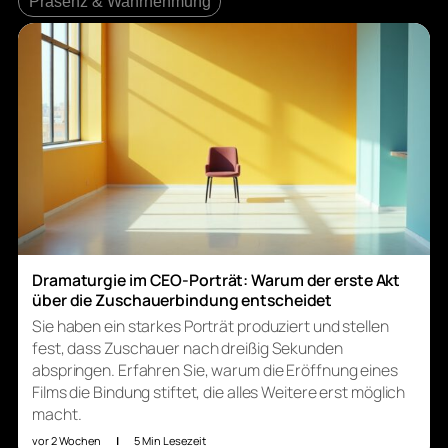
Präsenz & Wahrnehmung
Dramaturgie im CEO-Porträt: Warum der erste Akt
über die Zuschauerbindung entscheidet
Sie haben ein starkes Porträt produziert und stellen
fest, dass Zuschauer nach dreißig Sekunden
abspringen. Erfahren Sie, warum die Eröffnung eines
Films die Bindung stiftet, die alles Weitere erst möglich
macht.
vor 2 Wochen
|
5 Min Lesezeit