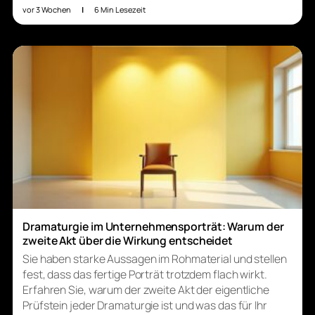
vor 3 Wochen
|
6 Min Lesezeit
Dramaturgie im Unternehmensporträt: Warum der
zweite Akt über die Wirkung entscheidet
Sie haben starke Aussagen im Rohmaterial und stellen
fest, dass das fertige Porträt trotzdem flach wirkt.
Erfahren Sie, warum der zweite Akt der eigentliche
Prüfstein jeder Dramaturgie ist und was das für Ihr